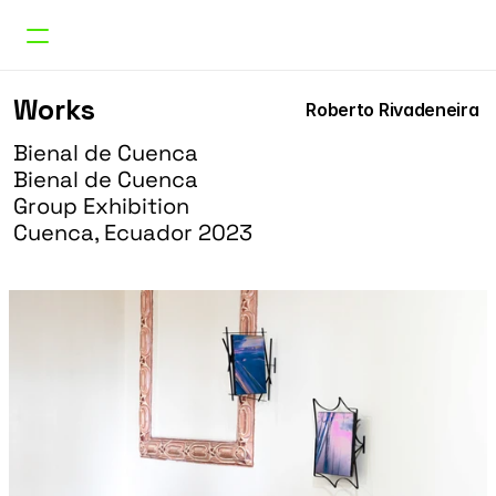
Works
Works
Roberto Rivadeneira 
Curatorial
Research
Bienal de Cuenca
About
Bienal de Cuenca
Doble Erre
Group Exhibition
Cuenca, Ecuador 
2023